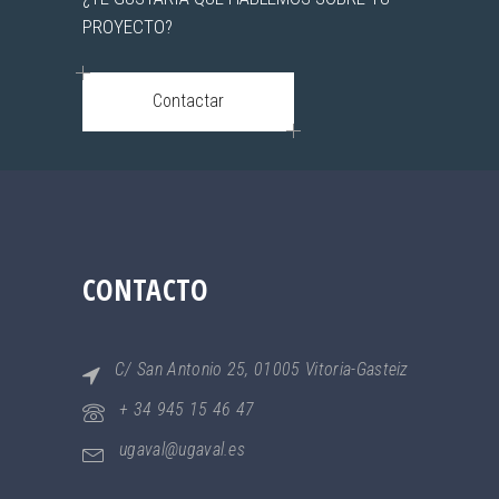
PROYECTO?
Contactar
CONTACTO
C/ San Antonio 25, 01005 Vitoria-Gasteiz
+ 34 945 15 46 47
ugaval@ugaval.es