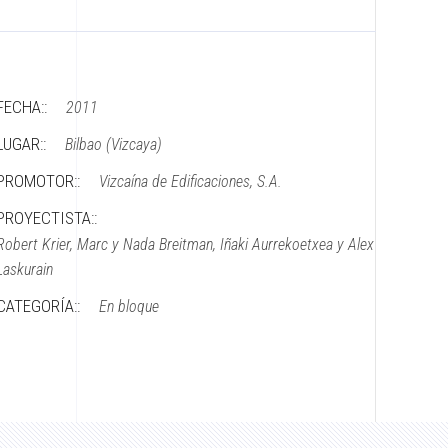
FECHA::
2011
LUGAR::
Bilbao (Vizcaya)
PROMOTOR::
Vizcaína de Edificaciones, S.A.
PROYECTISTA::
Robert Krier, Marc y Nada Breitman, Iñaki Aurrekoetxea y Alex
Laskurain
CATEGORÍA::
En bloque