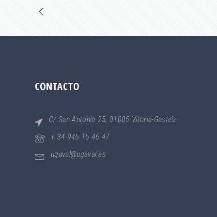
CONTACTO
C/ San Antonio 25, 01005 Vitoria-Gasteiz
+ 34 945 15 46 47
ugaval@ugaval.es